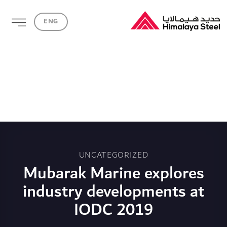
Ski
ENG
t
conten
UNCATEGORIZED
Mubarak Marine explores
industry developments at
IODC 2019